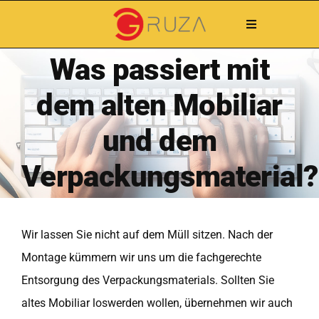
Zum
Toggle
Inhalt
Navigation
Home
springen
Was passiert mit
Unsere Leistungen
dem alten Mobiliar
Angebot anfordern
Kontakt
und dem
FAQ
Verpackungsmaterial?
Wir lassen Sie nicht auf dem Müll sitzen. Nach der
Montage kümmern wir uns um die fachgerechte
Entsorgung des Verpackungsmaterials. Sollten Sie
altes Mobiliar loswerden wollen, übernehmen wir auch